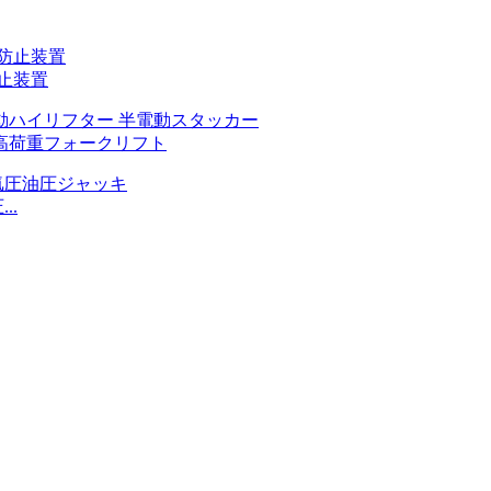
防止装置
動高荷重フォークリフト
..