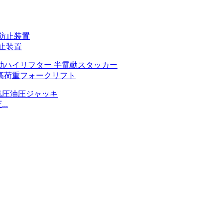
防止装置
動高荷重フォークリフト
..