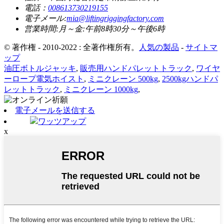
電話：
008613730219155
電子メール:
mia@liftingriggingfactory.com
営業時間:月～金:午前8時30分～午後6時
© 著作権 - 2010-2022 : 全著作権所有。
人気の製品
-
サイトマ
ップ
油圧ボトルジャッキ
,
販売用ハンドパレットトラック
,
ワイヤ
ーロープ電気ホイスト
,
ミニクレーン 500kg
,
2500kgハンドパ
レットトラック
,
ミニクレーン 1000kg
,
電子メールを送信する
ワッツアップ
x