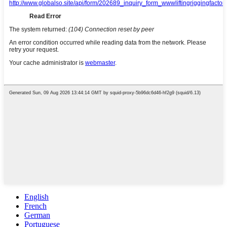
English
French
German
Portuguese