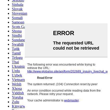
Sesotho
Sinhala
Slovak
Slovenian
Somali
Samoan
Scots Gaelic
Shona
Sindhi
Sundanese
Swahili
Tajik
Tamil
Telugu
Thai
Ukrainian
Urdu
Uzbek
Vietnamese
Welsh
Xhosa
Yiddish
Yoruba
Zulu
Kinyarwanda