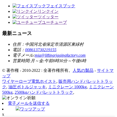
フェイスブック
リンクイン
ツイッター
ユーチューブ
最新ニュース
住所：
中国河北省保定市清源区東緑村
電話：
008613730219155
電子メール:
mia@liftingriggingfactory.com
営業時間:月～金:午前8時30分～午後6時
© 著作権 - 2010-2022 : 全著作権所有。
人気の製品
-
サイトマ
ップ
ワイヤーロープ電気ホイスト
,
販売用ハンドパレットトラッ
ク
,
油圧ボトルジャッキ
,
ミニクレーン 1000kg
,
ミニクレーン
500kg
,
2500kgハンドパレットトラック
,
電子メールを送信する
ワッツアップ
x