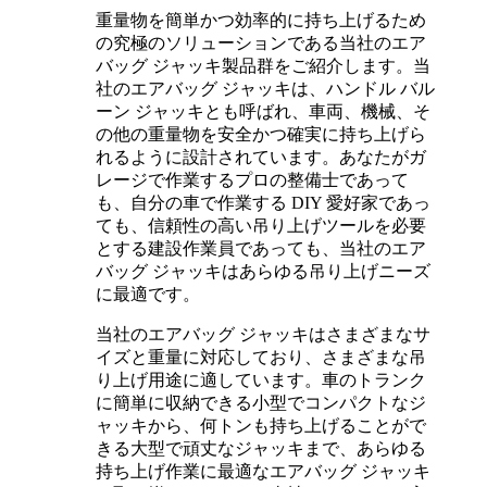
重量物を簡単かつ効率的に持ち上げるため
の究極のソリューションである当社のエア
バッグ ジャッキ製品群をご紹介します。当
社のエアバッグ ジャッキは、ハンドル バル
ーン ジャッキとも呼ばれ、車両、機械、そ
の他の重量物を安全かつ確実に持ち上げら
れるように設計されています。あなたがガ
レージで作業するプロの整備士であって
も、自分の車で作業する DIY 愛好家であっ
ても、信頼性の高い吊り上げツールを必要
とする建設作業員であっても、当社のエア
バッグ ジャッキはあらゆる吊り上げニーズ
に最適です。
当社のエアバッグ ジャッキはさまざまなサ
イズと重量に対応しており、さまざまな吊
り上げ用途に適しています。車のトランク
に簡単に収納できる小型でコンパクトなジ
ャッキから、何トンも持ち上げることがで
きる大型で頑丈なジャッキまで、あらゆる
持ち上げ作業に最適なエアバッグ ジャッキ